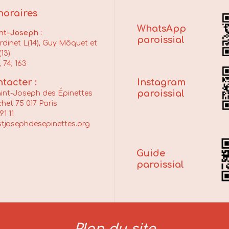
 horaires
WhatsApp
nt-Joseph :
paroissial
dinet L(14), Guy Môquet et
13)
, 74, 163
Instagram
tacter :
paroissial
aint-Joseph des Épinettes
het 75 017 Paris
91 11
tjosephdesepinettes.org
Guide
paroissial
Plan du site