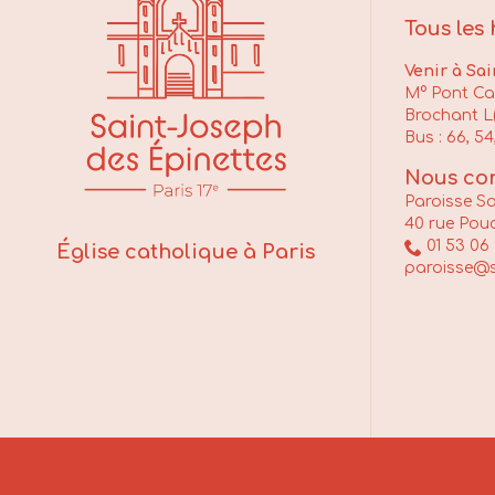
Tous les
Venir à Sai
M° Pont Car
Brochant L(
Bus : 66, 54
Nous con
Paroisse S
40 rue Pouc

01 53 06 
Église catholique à Paris
paroisse@s