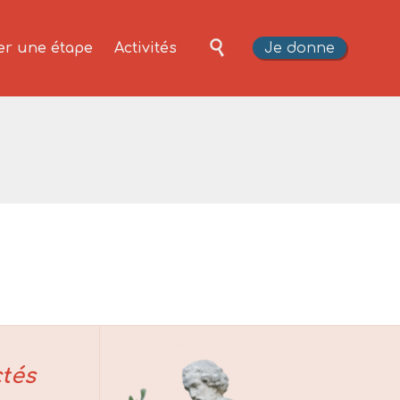
Skip

Je donne
er une étape
Activités
to
content
tés