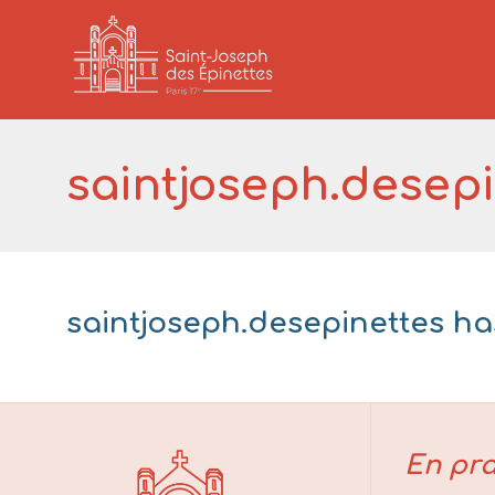
saintjoseph.desepi
saintjoseph.desepinettes ha
En pra