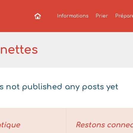
Informations
Prier
Prépar
nettes
s not published any posts yet
tique
Restons connec