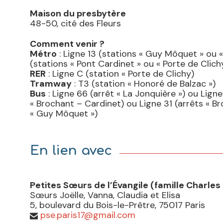
Maison du presbytère
48-50, cité des Fleurs
Comment venir ?
Métro
: Ligne 13 (stations « Guy Môquet » ou 
(stations « Pont Cardinet » ou « Porte de Clichy
RER
: Ligne C (station « Porte de Clichy)
Tramway
: T3 (station « Honoré de Balzac »)
Bus
: Ligne 66 (arrêt « La Jonquière ») ou Ligne
« Brochant – Cardinet) ou Ligne 31 (arrêts « B
« Guy Môquet »)
En lien avec
Petites Sœurs de l’Évangile (famille Charle
Sœurs Joëlle, Vanna, Claudia et Elisa
5, boulevard du Bois-le-Prêtre, 75017 Paris
pse.paris17@gmail.com
