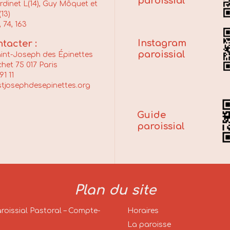
paroissial
dinet L(14), Guy Môquet et
13)
, 74, 163
Instagram
tacter :
paroissial
aint-Joseph des Épinettes
het 75 017 Paris
91 11
tjosephdesepinettes.org
Guide
paroissial
Plan du site
aroissial Pastoral – Compte-
Horaires
La paroisse