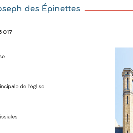
oseph des Épinettes
5 017
ise
ncipale de l’église
ssiales