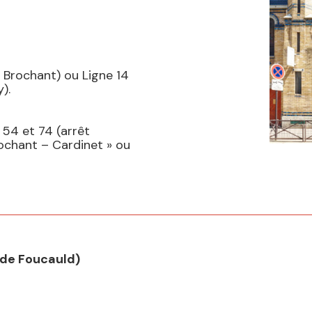
« Brochant) ou Ligne 14
).
 54 et 74 (arrêt
rochant – Cardinet » ou
s de Foucauld)