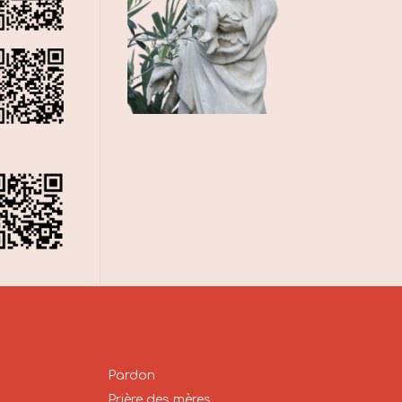
Pardon
Prière des mères