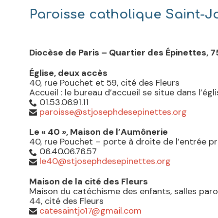
Paroisse catholique Saint-J
Diocèse de Paris – Quartier des Épinettes, 7
Église, deux accès
40, rue Pouchet et 59, cité des Fleurs
Accueil : le bureau d’accueil se situe dans l’égl
01.53.06.91.11

paroisse@stjosephdesepinettes.org

Le « 40 », Maison de l’Aumônerie
40, rue Pouchet – porte à droite de l’entrée pri
06.40.06.76.57

le40@stjosephdesepinettes.org

Maison de la cité des Fleurs
Maison du catéchisme des enfants, salles paroi
44, cité des Fleurs
catesaintjo17@gmail.com
