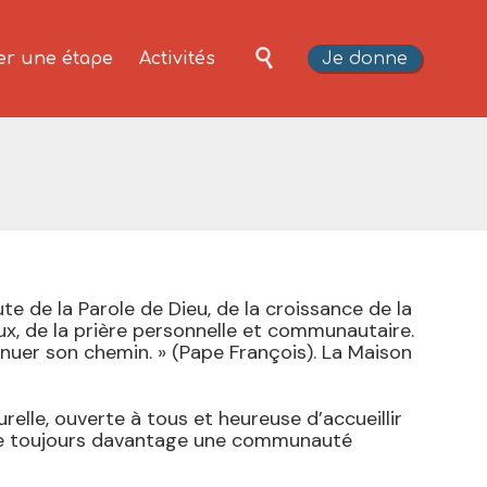
Skip

Je donne
er une étape
Activités
to
content
ute de la Parole de Dieu, de la croissance de la
eux, de la prière personnelle et communautaire.
uer son chemin. » (Pape François). La Maison
urelle, ouverte à tous et heureuse d’accueillir
tre toujours davantage une communauté