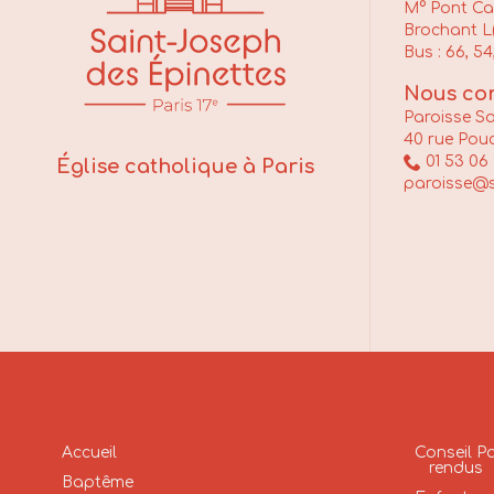
M° Pont Car
Brochant L(
Bus : 66, 54
Nous con
Paroisse S
40 rue Pouc

01 53 06 
Église catholique à Paris
paroisse@s
Accueil
Conseil P
rendus
Baptême