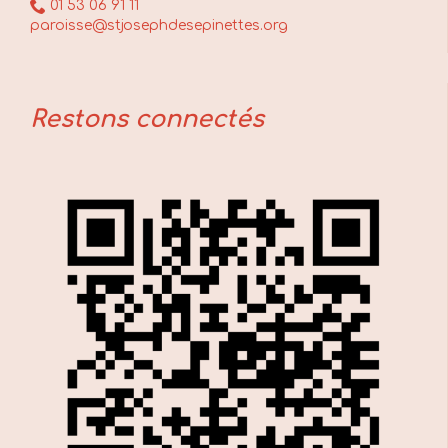

01 53 06 91 11
paroisse@stjosephdesepinettes.org
Restons connectés