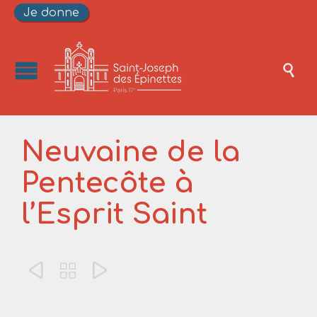
Je donne

Neuvaine de la
Pentecôte à
l’Esprit Saint


